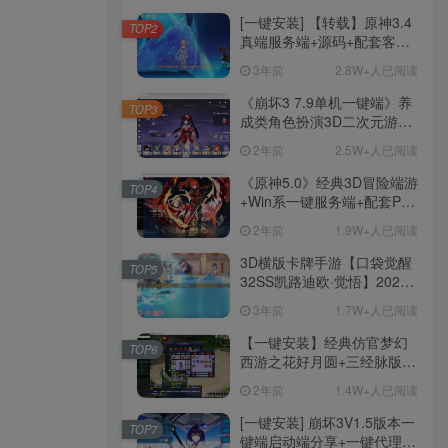
[一键安装] 【转载】原神3.4
TOP2
真端服务端+源码+配套客户
端+详尽说明+GM工具+源码
3年前
2.8W+人已阅读
说明文件
《崩坏3 7.9单机一键端》养
TOP3
成类角色扮演3D二次元游
戏、单机一键端、全角色可
2年前
2.5W+人已阅读
用、无限资源、附带保姆级
安装教程
《原神5.0》经典3D冒险端游
TOP4
+Win系一键服务端+配套PC
客户端+新版割草机+全系卡
2年前
1.9W+人已阅读
池文件
3D横版卡牌手游【口袋觉醒
TOP5
32SS凯路迪欧·觉悟】2023
整理Centos手工端服务端
3年前
1.7W+人已阅读
+支付对接+安卓苹果双端+运
营后台+GM授权后台+代理
【一键安装】经典仿官梦幻
TOP6
后台
西游之花好月圆+三经脉版本
+助战分角色+VIP礼包+会员
2年前
1.4W+人已阅读
卡+剧情活动+视频搭建及其
他修改资料
[一键安装] 崩坏3V1.5版本一
TOP7
键端启动端分享+一键代理