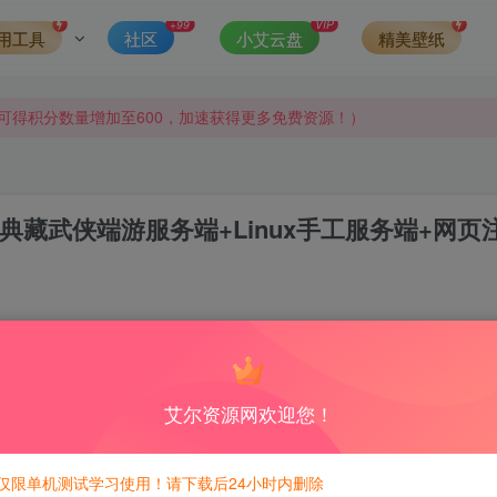
+99
VIP
用工具
社区
小艾云盘
精美壁纸
侵权，请联系站长QQ466107887进行删除处理。
可得积分数量增加至600，加速获得更多免费资源！）
第一时间更新。
发现请向站长举报
典藏武侠端游服务端+Linux手工服务端+网页
侵权，请联系站长QQ466107887进行删除处理。
0
5
积分免费兑换！
艾尔资源网欢迎您！
仅限单机测试学习使用！请下载后24小时内删除