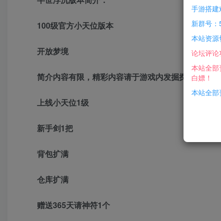
手游搭建
新群号：5
100级官方小天位版本
本站资源
开放梦境
论坛评论
本站全部
简介内容有限，精彩内容请于游戏内发掘探索
白嫖！
本站全部资
上线小天位1级
新手剑1把
背包扩满
仓库扩满
赠送365天请神符1个