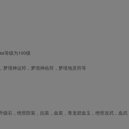
s等级为100级
，梦境神运符，梦境神佑符，梦境地灵符等
升级石，绝世防装，抗装，血装，青龙碧血玉，绝世攻武，血武