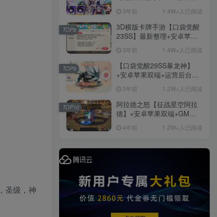
+免虚拟机一键启动+女武神
3年前
1.4W+人已阅读
ID+详细指令+极简一键修改
3D横版卡牌手游【口袋觉醒
TOP8
23SS】最新整理+安卓苹果
双端+运营后台+GM后台+详
3年前
1.4W+人已阅读
细搭建教程
【口袋觉醒29SS暴龙神】
TOP9
+安卓苹果双端+运营后台
+GM授权后台+ubuntu学习
3年前
1.2W+人已阅读
端
阿拉德之怒【征战星空阿拉
TOP10
德】+安卓苹果双端+GM授
权后台+运营后台+活动全开
4年前
1.2W+人已阅读
+详细教程
，圣级，神