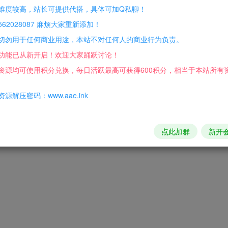
难度较高，站长可提供代搭，具体可加Q私聊！
62028087 麻烦大家重新添加！
切勿用于任何商业用途，本站不对任何人的商业行为负责。
功能已从新开启！欢迎大家踊跃讨论！
资源均可使用积分兑换，每日活跃最高可获得600积分，相当于本站所有
源解压密码：www.aae.ink
点此加群
新开