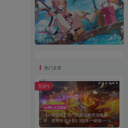
端游资源
1458篇文章
端游源码
热门文章
TOP1
4.3W+人已阅读
【一键安装】热门冒险策略类游戏崩
坏：星穹铁道全新2.3版本一键端+一...