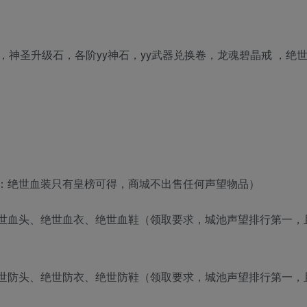
，神圣升级石，各阶yy神石，yy武器兑换卷，龙魂碧晶戒 ，绝
：绝世血装只有皇榜可得，商城不出售任何声望物品）
世血头、绝世血衣、绝世血鞋（领取要求，城池声望排行第一，
世防头、绝世防衣、绝世防鞋（领取要求，城池声望排行第一，