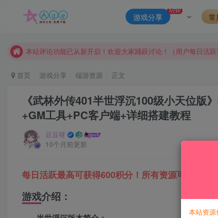
NEW
游戏分享
常
请勿相信任何评论区广告！以免上当受骗！
本网站的文章部分内容可能来源于网络，仅供大家学习与参考，如有
本站评论功能已从新开启！欢迎大家踊跃讨论！（用户每日活跃
本站资源大多存储在云盘，如发现链接失效，请联系我们我们会
首页
游戏分享
端游资源
正文
本站一律禁止以任何方式发布或转载任何违法的相关信息，访客
《武林外传401半世浮沉100级小天位版》
现在赞助会员享受专属折扣，详情点击此条公告。
+GM工具+PC客户端+详细搭建教程
请勿相信任何评论区广告！以免上当受骗！
本网站的文章部分内容可能来源于网络，仅供大家学习与参考，如有
豆豆呀
10个月前更新
每日活跃最高可获得600积分！所有资源可以使用
游戏介绍：
本站资源
半世浮沉版本简介：